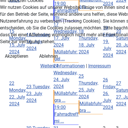
2024
2024
Wir benutzen Cookies
19:00
2024
bra ...
Wir nutzen Cookies auf unserer Website. Einige von ihnen sind e
Fahrradtreff
für den Betrieb der Seite, während andere uns helfen, diese Web
mi ...
Nutzererfahrung zu verbessern (Tracking Cookies). Sie können s
17
entscheiden, ob Sie die Cookies zulassen möchten. Bitte beacht
19
15
Wednesday,
18
20
dass bei einer Ablehnung womöglich nicht mehr alle Funktionali
16
Tuesday,
Friday,
Monday,
17. July
Thursday,
Satur
Seite zur Verfügung stehen.
16. July
19.
15. July
2024
18. July
20. Ju
2024
July
2024
Müllabfuhr:
2024
2024
2024
Akzeptieren
Ablehnen
gel ...
Weitere Informationen
|
Impressum
24
Wednesday,
25
24. July
26
Thursday,
22
27
2024
23
Tuesday,
Friday,
25. July
Monday,
Satur
Müllabfuhr:
23. July
26.
2024
22. July
27. Ju
gra ...
2024
July
Müllabfuhr:
2024
2024
19:00
2024
bra ...
Fahrradtreff
mi ...