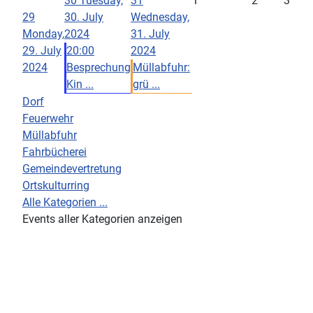
30
Tuesday,
31
1
2
3
29
30. July
Wednesday,
Monday,
2024
31. July
29. July
20:00
2024
2024
Besprechung
Müllabfuhr:
Kin ...
grü ...
Dorf
Feuerwehr
Müllabfuhr
Fahrbücherei
Gemeindevertretung
Ortskulturring
Alle Kategorien ...
Events aller Kategorien anzeigen