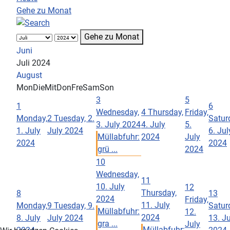
Gehe zu Monat
Gehe zu Monat
Juni
Juli 2024
August
Mon
Die
Mit
Don
Fre
Sam
Son
3
5
1
6
Wednesday,
4
Thursday,
Friday,
Monday,
2
Tuesday, 2.
Satur
3. July 2024
4. July
5.
1. July
July 2024
6. Jul
Müllabfuhr:
2024
July
2024
2024
grü ...
2024
10
Wednesday,
11
10. July
12
Thursday,
8
13
2024
Friday,
11. July
Monday,
9
Tuesday, 9.
Satur
Müllabfuhr:
12.
2024
8. July
July 2024
13. Ju
gra ...
July
Müllabfuhr: