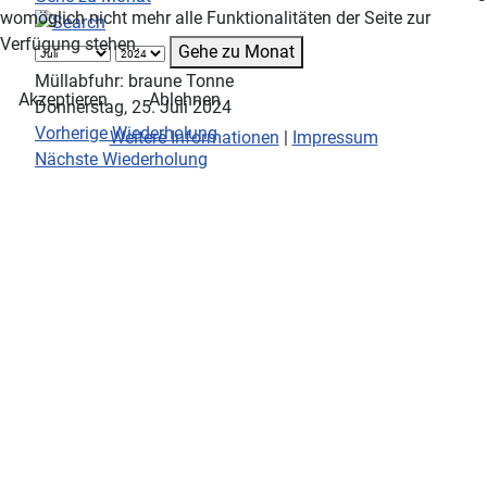
womöglich nicht mehr alle Funktionalitäten der Seite zur
Verfügung stehen.
Gehe zu Monat
Müllabfuhr: braune Tonne
Akzeptieren
Ablehnen
Donnerstag, 25. Juli 2024
Vorherige Wiederholung
Weitere Informationen
|
Impressum
Nächste Wiederholung