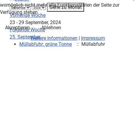
womöglich nicht mehr alle Funktionalitäten der Seite zur
Gehe zu Monat
Verfügung stehen.
Vorherige Woche
23 - 29 September, 2024
Akzeptieren
Ablehnen
Folgende Woche
25. September
Weitere Informationen
|
Impressum
Müllabfuhr: grüne Tonne
:: Müllabfuhr