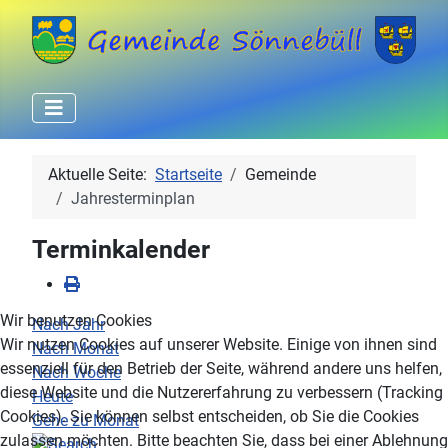
Aktuelle Seite:
Startseite
Gemeinde
Jahresterminplan
Terminkalender
Wir benutzen Cookies
Nach Jahr
Wir nutzen Cookies auf unserer Website. Einige von ihnen sind
Nach Monat
essenziell für den Betrieb der Seite, während andere uns helfen,
Nach Woche
diese Website und die Nutzererfahrung zu verbessern (Tracking
Heute
Cookies). Sie können selbst entscheiden, ob Sie die Cookies
Gehe zu Monat
zulassen möchten. Bitte beachten Sie, dass bei einer Ablehnung