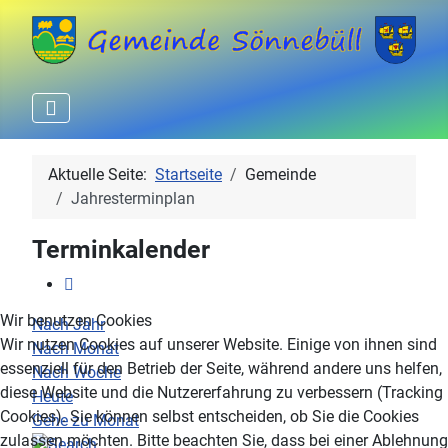
Aktuelle Seite:
Startseite
Gemeinde
Jahresterminplan
Terminkalender
Wir benutzen Cookies
Nach Jahr
Wir nutzen Cookies auf unserer Website. Einige von ihnen sind
Nach Monat
essenziell für den Betrieb der Seite, während andere uns helfen,
Nach Woche
diese Website und die Nutzererfahrung zu verbessern (Tracking
Heute
Cookies). Sie können selbst entscheiden, ob Sie die Cookies
Gehe zu Monat
zulassen möchten. Bitte beachten Sie, dass bei einer Ablehnung