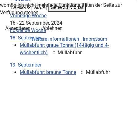
womöglich nicht mehr alle Funktionalitäten der Seite zur
Gehe zu Monat
Verfügung stehen.
Vorherige Woche
16 - 22 September, 2024
Akzeptieren
Ablehnen
Folgende Woche
18. September
Weitere Informationen
|
Impressum
Müllabfuhr: graue Tonne (14-tägig und 4-
wöchentlich)
:: Müllabfuhr
19. September
Müllabfuhr: braune Tonne
:: Müllabfuhr