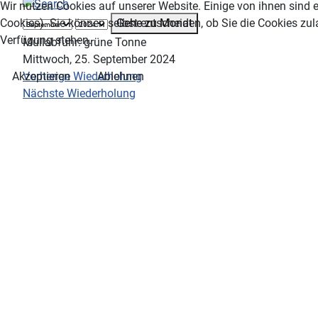
Wir nutzen Cookies auf unserer Website. Einige von ihnen sind e
Gehe zu Monat
Cookies). Sie können selbst entscheiden, ob Sie die Cookies zul
Verfügung stehen.
Müllabfuhr: grüne Tonne
Mittwoch, 25. September 2024
Vorherige Wiederholung
Akzeptieren
Ablehnen
Nächste Wiederholung