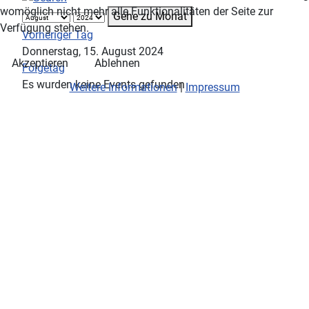
womöglich nicht mehr alle Funktionalitäten der Seite zur
Gehe zu Monat
Verfügung stehen.
Vorheriger Tag
Donnerstag, 15. August 2024
Akzeptieren
Ablehnen
Folgetag
Es wurden keine Events gefunden
Weitere Informationen
|
Impressum