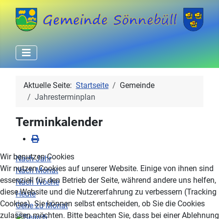
Aktuelle Seite:
Startseite
Gemeinde
Jahresterminplan
Terminkalender
Wir benutzen Cookies
Nach Jahr
Wir nutzen Cookies auf unserer Website. Einige von ihnen sind
Nach Monat
essenziell für den Betrieb der Seite, während andere uns helfen,
Nach Woche
diese Website und die Nutzererfahrung zu verbessern (Tracking
Heute
Cookies). Sie können selbst entscheiden, ob Sie die Cookies
Gehe zu Monat
zulassen möchten. Bitte beachten Sie, dass bei einer Ablehnung