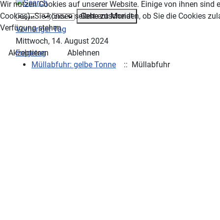
Wir nutzen Cookies auf unserer Website. Einige von ihnen sind e
Gehe zu Monat
Cookies). Sie können selbst entscheiden, ob Sie die Cookies zul
Verfügung stehen.
Vorheriger Tag
Mittwoch, 14. August 2024
Folgetag
Akzeptieren
Ablehnen
Müllabfuhr: gelbe Tonne
:: Müllabfuhr