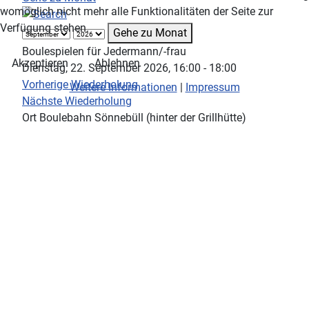
womöglich nicht mehr alle Funktionalitäten der Seite zur
Verfügung stehen.
Gehe zu Monat
Boulespielen für Jedermann/-frau
Akzeptieren
Ablehnen
Dienstag, 22. September 2026, 16:00 - 18:00
Vorherige Wiederholung
Weitere Informationen
|
Impressum
Nächste Wiederholung
Ort
Boulebahn Sönnebüll (hinter der Grillhütte)