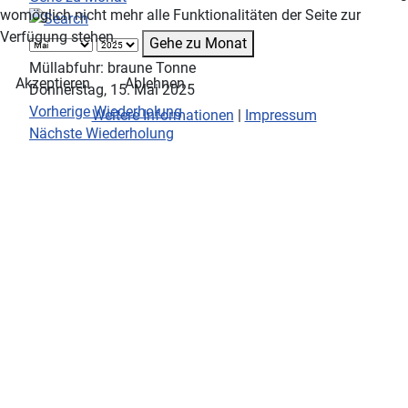
womöglich nicht mehr alle Funktionalitäten der Seite zur
Verfügung stehen.
Gehe zu Monat
Müllabfuhr: braune Tonne
Akzeptieren
Ablehnen
Donnerstag, 15. Mai 2025
Vorherige Wiederholung
Weitere Informationen
|
Impressum
Nächste Wiederholung