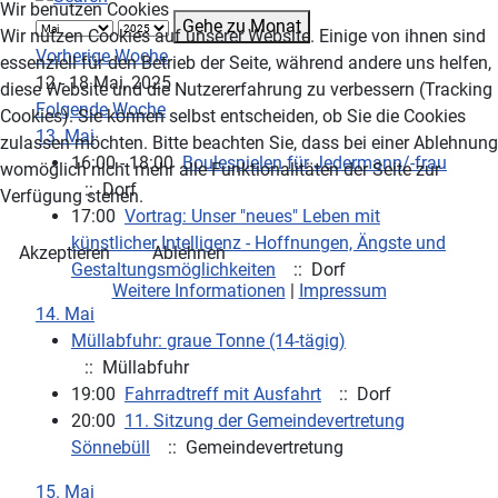
Wir benutzen Cookies
Gehe zu Monat
Wir nutzen Cookies auf unserer Website. Einige von ihnen sind
Vorherige Woche
essenziell für den Betrieb der Seite, während andere uns helfen,
12 - 18 Mai, 2025
diese Website und die Nutzererfahrung zu verbessern (Tracking
Folgende Woche
Cookies). Sie können selbst entscheiden, ob Sie die Cookies
13. Mai
zulassen möchten. Bitte beachten Sie, dass bei einer Ablehnung
16:00 - 18:00
Boulespielen für Jedermann/-frau
womöglich nicht mehr alle Funktionalitäten der Seite zur
:: Dorf
Verfügung stehen.
17:00
Vortrag: Unser "neues" Leben mit
künstlicher Intelligenz - Hoffnungen, Ängste und
Akzeptieren
Ablehnen
Gestaltungsmöglichkeiten
:: Dorf
Weitere Informationen
|
Impressum
14. Mai
Müllabfuhr: graue Tonne (14-tägig)
:: Müllabfuhr
19:00
Fahrradtreff mit Ausfahrt
:: Dorf
20:00
11. Sitzung der Gemeindevertretung
Sönnebüll
:: Gemeindevertretung
15. Mai