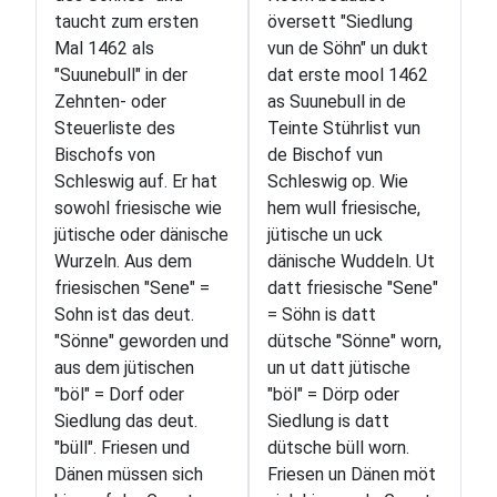
taucht zum ersten
översett "Siedlung
Mal 1462 als
vun de Söhn" un dukt
"Suunebull" in der
dat erste mool 1462
Zehnten- oder
as Suunebull in de
Steuerliste des
Teinte Stührlist vun
Bischofs von
de Bischof vun
Schleswig auf. Er hat
Schleswig op. Wie
sowohl friesische wie
hem wull friesische,
jütische oder dänische
jütische un uck
Wurzeln. Aus dem
dänische Wuddeln. Ut
friesischen "Sene" =
datt friesische "Sene"
Sohn ist das deut.
= Söhn is datt
"Sönne" geworden und
dütsche "Sönne" worn,
aus dem jütischen
un ut datt jütische
"böl" = Dorf oder
"böl" = Dörp oder
Siedlung das deut.
Siedlung is datt
"büll". Friesen und
dütsche büll worn.
Dänen müssen sich
Friesen un Dänen möt