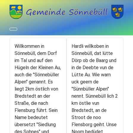
Willkommen in
Hardli willkoben in
Sönnebüll, dem Dorf
Sönnebüll, dat lütte
im Tal und auf den
Dörp ob de Baarg und
Hügeln der Kleinen Au,
in de Deebte vun de
auch die "Sönnebüller
Lütte Au. Wie warn
Alpen" genannt. Es
uck geern de
liegt 2km östlich von
"Sünnbüller Alpen"
Bredstedt an der
nennt. Sünnebüll lich 2
Straße, die nach
km östlie vun
Flensburg führt. Sein
Bredstedt, an de
Name bedeutet
Stroot de noo
übersetzt "Siedlung
Flensborg geiht. Unse
des Sohnes" und
Noom bedüdet