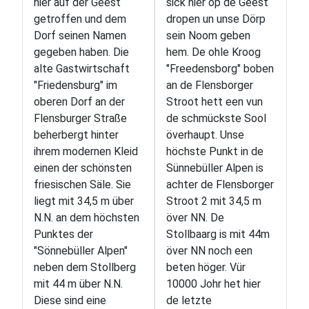
hier auf der Geest
sick hier op de Geest
getroffen und dem
dropen un unse Dörp
Dorf seinen Namen
sein Noom geben
gegeben haben. Die
hem. De ohle Kroog
alte Gastwirtschaft
"Freedensborg" boben
"Friedensburg" im
an de Flensborger
oberen Dorf an der
Stroot hett een vun
Flensburger Straße
de schmückste Sool
beherbergt hinter
överhaupt. Unse
ihrem modernen Kleid
höchste Punkt in de
einen der schönsten
Sünnebüller Alpen is
friesischen Säle. Sie
achter de Flensborger
liegt mit 34,5 m über
Stroot 2 mit 34,5 m
N.N. an dem höchsten
över NN. De
Punktes der
Stollbaarg is mit 44m
"Sönnebüller Alpen"
över NN noch een
neben dem Stollberg
beten höger. Vür
mit 44 m über N.N.
10000 Johr het hier
Diese sind eine
de letzte