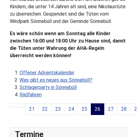
Kindern, die unter 14 Jahren alt sind, eine Nikolaustüte
zu überreichen. Gespendet sind die Tüten vom
Windpark Sönnebüll und der Geminde Sönnebüll.
Es wäre schön wenn am Sonntag alle Kinder
zwischen 16:00 und 18:00 Uhr zu Hause sind, damit
die Tüten unter Wahrung der AHA-Regeln
überreicht werden können!
Offener Adventskalender
Was gibt es neues aus Sönnebüll?
Schlagerparty in Sönnebüll
Radfahren
21
22
23
24
25
26
27
28
2
Seite 26 von 45
Termine