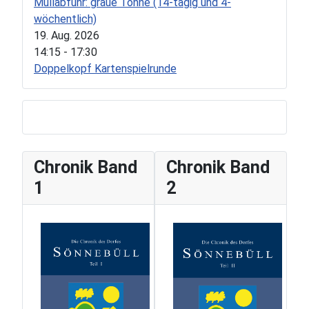
Müllabfuhr: graue Tonne (14-tägig und 4-
wöchentlich)
19. Aug. 2026
14:15
-
17:30
Doppelkopf Kartenspielrunde
Chronik Band
Chronik Band
1
2