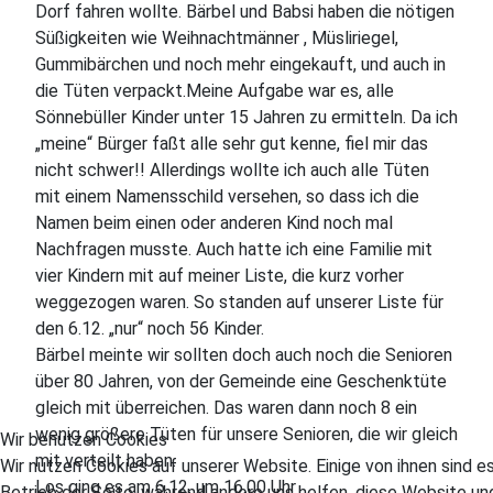
Dorf fahren wollte. Bärbel und Babsi haben die nötigen
Süßigkeiten wie Weihnachtmänner , Müsliriegel,
Gummibärchen und noch mehr eingekauft, und auch in
die Tüten verpackt.Meine Aufgabe war es, alle
Sönnebüller Kinder unter 15 Jahren zu ermitteln. Da ich
„meine“ Bürger faßt alle sehr gut kenne, fiel mir das
nicht schwer!! Allerdings wollte ich auch alle Tüten
mit einem Namensschild versehen, so dass ich die
Namen beim einen oder anderen Kind noch mal
Nachfragen musste. Auch hatte ich eine Familie mit
vier Kindern mit auf meiner Liste, die kurz vorher
weggezogen waren. So standen auf unserer Liste für
den 6.12. „nur“ noch 56 Kinder.
Bärbel meinte wir sollten doch auch noch die Senioren
über 80 Jahren, von der Gemeinde eine Geschenktüte
gleich mit überreichen. Das waren dann noch 8 ein
wenig größere Tüten für unsere Senioren, die wir gleich
Wir benutzen Cookies
mit verteilt haben.
Wir nutzen Cookies auf unserer Website. Einige von ihnen sind es
Los ging es am 6.12. um 16.00 Uhr
Betrieb der Seite, während andere uns helfen, diese Website un