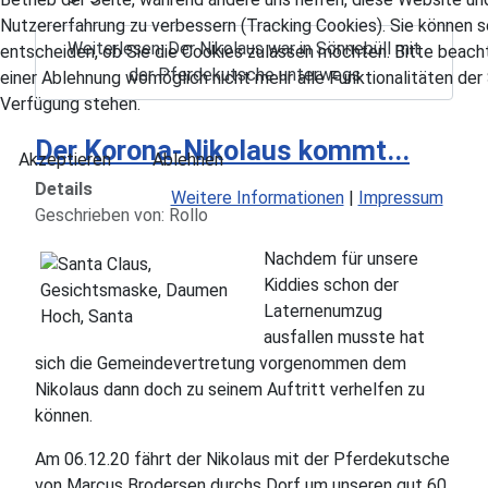
Nutzererfahrung zu verbessern (Tracking Cookies). Sie können s
Weiterlesen: Der Nikolaus war in Sönnebüll mit
entscheiden, ob Sie die Cookies zulassen möchten. Bitte beacht
der Pferdekutsche unterwegs
einer Ablehnung womöglich nicht mehr alle Funktionalitäten der 
Verfügung stehen.
Der Korona-Nikolaus kommt...
Akzeptieren
Ablehnen
Details
Weitere Informationen
|
Impressum
Geschrieben von:
Rollo
Nachdem für unsere
Kiddies schon der
Laternenumzug
ausfallen musste hat
sich die Gemeindevertretung vorgenommen dem
Nikolaus dann doch zu seinem Auftritt verhelfen zu
können.
Am 06.12.20 fährt der Nikolaus mit der Pferdekutsche
von Marcus Brodersen durchs Dorf um unseren gut 60