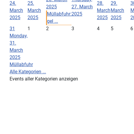
24.
25.
28.
29.
3
2025
27. March
March
March
March
March
M
Müllabfuhr:
2025
2025
2025
2025
2025
2
gel ...
31
1
2
3
4
5
6
Monday,
31.
March
2025
Müllabfuhr
Alle Kategorien ...
Events aller Kategorien anzeigen