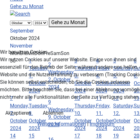
Gehe zu Monat
Gehe zu Monat
September
Oktober 2024
November
Wir benutzen Cookies
Mon
Die
Mit
Don
Fre
Sam
Son
Wir nutzen Cookies auf unserer Website. Einige von ihnen sind
30
1
3
4
5
6
2
essenziell für den Betrieb der Seite, während andere uns helfen,
Tuesday,
Thursday,
Friday,
Saturday,
Su
Wednesday,
Website und die Nutzererfahrung zu verbessern (Tracking Cooki
1.
3.
4.
5.
6.
2. October
Sie können selbst entscheiden, ob Sie die Cookies zulassen
October
October
October
October
Oc
2024
möchten. Bitte beachten Sie, dass bei einer Ablehnung womögl
2024
2024
2024
2024
20
nicht mehr alle Funktionalitäten der Seite zur Verfügung stehen.
7
8
10
11
12
13
9
Monday,
Tuesday,
Thursday,
Friday,
Saturday,
Su
Wednesday,
Akzeptieren
Ablehnen
7.
8.
10.
11.
12.
13
9. October
October
October
October
October
October
Oc
Weitere Informationen
|
Impressum
2024
2024
2024
2024
2024
2024
20
14
15
17
18
19
20
16