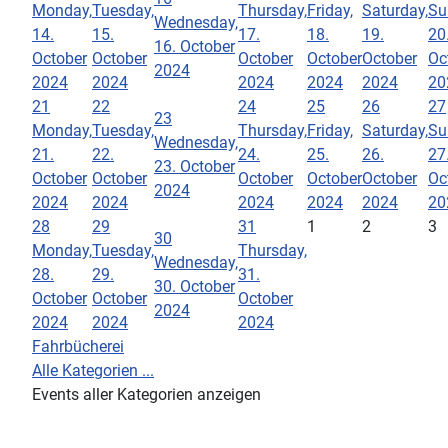
Monday,
Tuesday,
Thursday,
Friday,
Saturday,
Su
Wednesday,
14.
15.
17.
18.
19.
20
16. October
October
October
October
October
October
Oc
2024
2024
2024
2024
2024
2024
20
21
22
24
25
26
27
23
Monday,
Tuesday,
Thursday,
Friday,
Saturday,
Su
Wednesday,
21.
22.
24.
25.
26.
27
23. October
October
October
October
October
October
Oc
2024
2024
2024
2024
2024
2024
20
28
29
31
1
2
3
30
Monday,
Tuesday,
Thursday,
Wednesday,
28.
29.
31.
30. October
October
October
October
2024
2024
2024
2024
Fahrbücherei
Alle Kategorien ...
Events aller Kategorien anzeigen