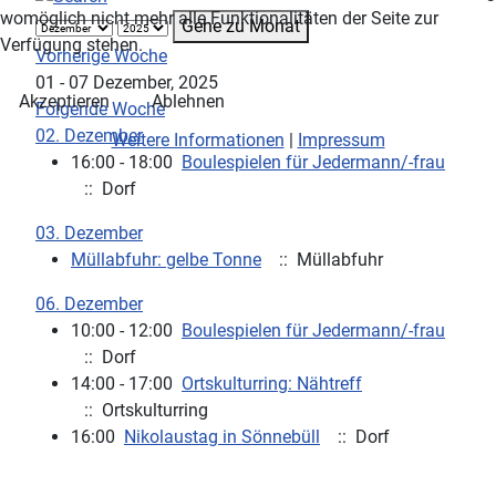
womöglich nicht mehr alle Funktionalitäten der Seite zur
Gehe zu Monat
Verfügung stehen.
Vorherige Woche
01 - 07 Dezember, 2025
Akzeptieren
Ablehnen
Folgende Woche
02. Dezember
Weitere Informationen
|
Impressum
16:00 - 18:00
Boulespielen für Jedermann/-frau
:: Dorf
03. Dezember
Müllabfuhr: gelbe Tonne
:: Müllabfuhr
06. Dezember
10:00 - 12:00
Boulespielen für Jedermann/-frau
:: Dorf
14:00 - 17:00
Ortskulturring: Nähtreff
:: Ortskulturring
16:00
Nikolaustag in Sönnebüll
:: Dorf