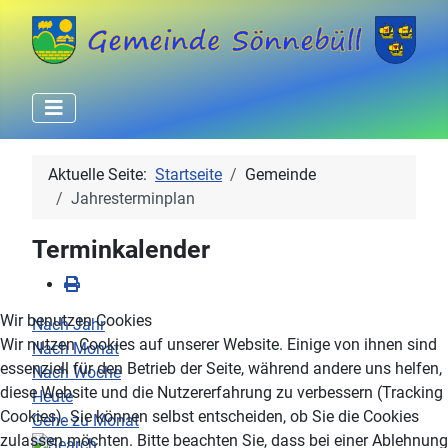
Aktuelle Seite:
Startseite
Gemeinde
Jahresterminplan
Terminkalender
Wir benutzen Cookies
Nach Jahr
Wir nutzen Cookies auf unserer Website. Einige von ihnen sind
Nach Monat
essenziell für den Betrieb der Seite, während andere uns helfen,
Nach Woche
diese Website und die Nutzererfahrung zu verbessern (Tracking
Heute
Cookies). Sie können selbst entscheiden, ob Sie die Cookies
Gehe zu Monat
zulassen möchten. Bitte beachten Sie, dass bei einer Ablehnung