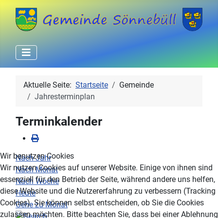
Aktuelle Seite:
Startseite
Gemeinde
Jahresterminplan
Terminkalender
Wir benutzen Cookies
Nach Jahr
Wir nutzen Cookies auf unserer Website. Einige von ihnen sind
Nach Monat
essenziell für den Betrieb der Seite, während andere uns helfen,
Nach Woche
diese Website und die Nutzererfahrung zu verbessern (Tracking
Heute
Cookies). Sie können selbst entscheiden, ob Sie die Cookies
Gehe zu Monat
zulassen möchten. Bitte beachten Sie, dass bei einer Ablehnung