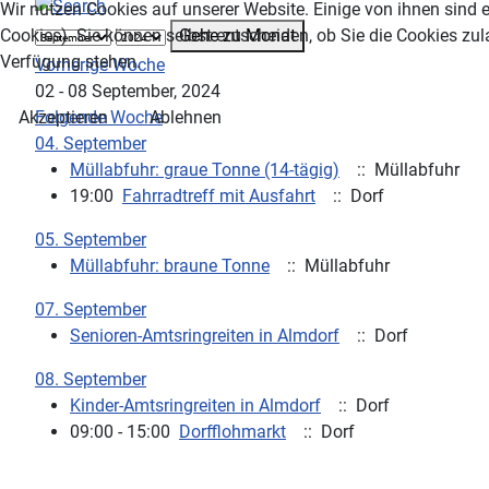
Wir nutzen Cookies auf unserer Website. Einige von ihnen sind e
Gehe zu Monat
Cookies). Sie können selbst entscheiden, ob Sie die Cookies zul
Verfügung stehen.
Vorherige Woche
02 - 08 September, 2024
Folgende Woche
Akzeptieren
Ablehnen
04. September
Müllabfuhr: graue Tonne (14-tägig)
:: Müllabfuhr
19:00
Fahrradtreff mit Ausfahrt
:: Dorf
05. September
Müllabfuhr: braune Tonne
:: Müllabfuhr
07. September
Senioren-Amtsringreiten in Almdorf
:: Dorf
08. September
Kinder-Amtsringreiten in Almdorf
:: Dorf
09:00 - 15:00
Dorfflohmarkt
:: Dorf