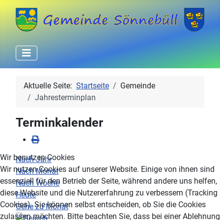
Aktuelle Seite:
Startseite
Gemeinde
Jahresterminplan
Terminkalender
Wir benutzen Cookies
Nach Jahr
Wir nutzen Cookies auf unserer Website. Einige von ihnen sind
Nach Monat
essenziell für den Betrieb der Seite, während andere uns helfen,
Nach Woche
diese Website und die Nutzererfahrung zu verbessern (Tracking
Heute
Cookies). Sie können selbst entscheiden, ob Sie die Cookies
Gehe zu Monat
zulassen möchten. Bitte beachten Sie, dass bei einer Ablehnung