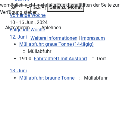
womöglich nicht mehr alle Funktionalitäten der Seite zur
Gehe zu Monat
Verfügung stehen.
Vorherige Woche
10 - 16 Juni, 2024
Akzeptieren
Ablehnen
Folgende Woche
12. Juni
Weitere Informationen
|
Impressum
Müllabfuhr: graue Tonne (14-tägig)
:: Müllabfuhr
19:00
Fahrradtreff mit Ausfahrt
:: Dorf
13. Juni
Müllabfuhr: braune Tonne
:: Müllabfuhr