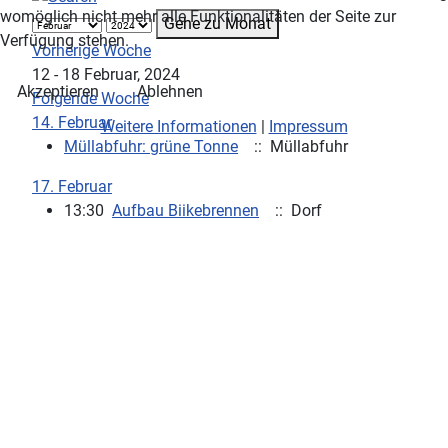
womöglich nicht mehr alle Funktionalitäten der Seite zur
Gehe zu Monat
Verfügung stehen.
Vorherige Woche
12 - 18 Februar, 2024
Akzeptieren
Ablehnen
Folgende Woche
14. Februar
Weitere Informationen
|
Impressum
Müllabfuhr: grüne Tonne
:: Müllabfuhr
17. Februar
13:30
Aufbau Biikebrennen
:: Dorf