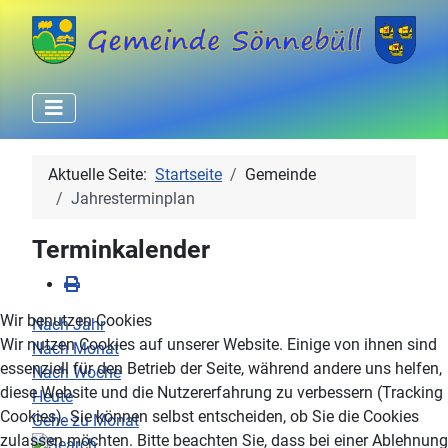
Aktuelle Seite:
Startseite
Gemeinde
Jahresterminplan
Terminkalender
Wir benutzen Cookies
Nach Jahr
Wir nutzen Cookies auf unserer Website. Einige von ihnen sind
Nach Monat
essenziell für den Betrieb der Seite, während andere uns helfen,
Nach Woche
diese Website und die Nutzererfahrung zu verbessern (Tracking
Heute
Cookies). Sie können selbst entscheiden, ob Sie die Cookies
Gehe zu Monat
zulassen möchten. Bitte beachten Sie, dass bei einer Ablehnung