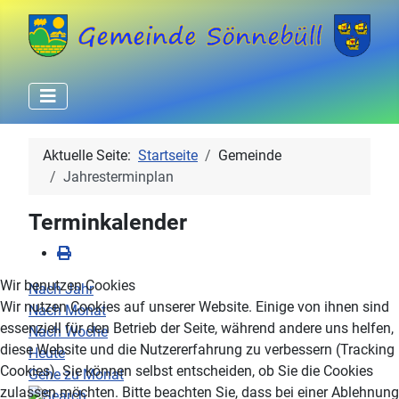
Aktuelle Seite:
Startseite
Gemeinde
Jahresterminplan
Terminkalender
Wir benutzen Cookies
Nach Jahr
Wir nutzen Cookies auf unserer Website. Einige von ihnen sind
Nach Monat
essenziell für den Betrieb der Seite, während andere uns helfen,
Nach Woche
diese Website und die Nutzererfahrung zu verbessern (Tracking
Heute
Cookies). Sie können selbst entscheiden, ob Sie die Cookies
Gehe zu Monat
zulassen möchten. Bitte beachten Sie, dass bei einer Ablehnung