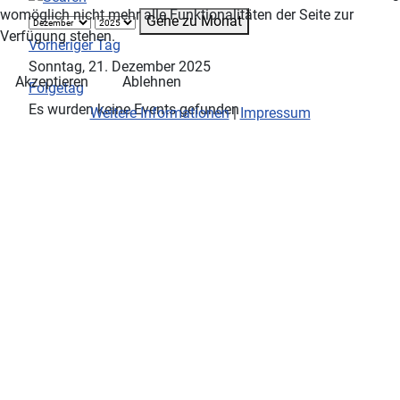
womöglich nicht mehr alle Funktionalitäten der Seite zur
Gehe zu Monat
Verfügung stehen.
Vorheriger Tag
Sonntag, 21. Dezember 2025
Akzeptieren
Ablehnen
Folgetag
Es wurden keine Events gefunden
Weitere Informationen
|
Impressum