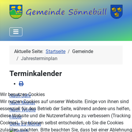
Aktuelle Seite:
Startseite
Gemeinde
Jahresterminplan
Terminkalender
Wir benutzen Cookies
Nach Jahr
Wir nutzen Cookies auf unserer Website. Einige von ihnen sind
Nach Monat
essenziell für den Betrieb der Seite, während andere uns helfen,
Nach Woche
diese Website und die Nutzererfahrung zu verbessern (Tracking
Heute
Cookies). Sie können selbst entscheiden, ob Sie die Cookies
Gehe zu Monat
zulassen möchten. Bitte beachten Sie, dass bei einer Ablehnung