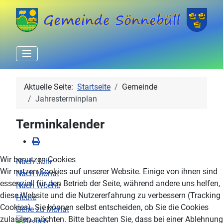
Aktuelle Seite:
Startseite
Gemeinde
Jahresterminplan
Terminkalender
Wir benutzen Cookies
Nach Jahr
Wir nutzen Cookies auf unserer Website. Einige von ihnen sind
Nach Monat
essenziell für den Betrieb der Seite, während andere uns helfen,
Nach Woche
diese Website und die Nutzererfahrung zu verbessern (Tracking
Heute
Cookies). Sie können selbst entscheiden, ob Sie die Cookies
Gehe zu Monat
zulassen möchten. Bitte beachten Sie, dass bei einer Ablehnung