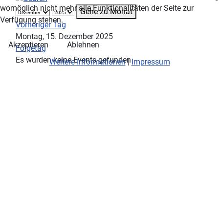
womöglich nicht mehr alle Funktionalitäten der Seite zur
Gehe zu Monat
Verfügung stehen.
Vorheriger Tag
Montag, 15. Dezember 2025
Akzeptieren
Ablehnen
Folgetag
Es wurden keine Events gefunden
Weitere Informationen
|
Impressum