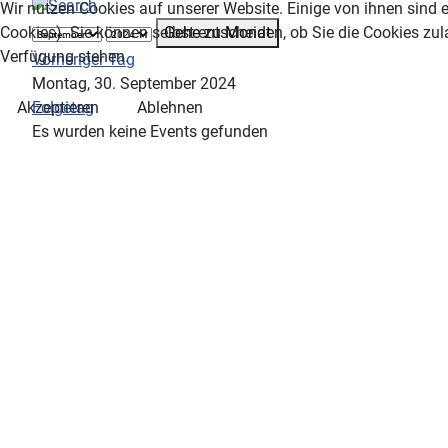
Wir nutzen Cookies auf unserer Website. Einige von ihnen sind e
Gehe zu Monat
Cookies). Sie können selbst entscheiden, ob Sie die Cookies zul
Verfügung stehen.
Vorheriger Tag
Montag, 30. September 2024
Folgetag
Akzeptieren
Ablehnen
Es wurden keine Events gefunden