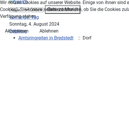
Wir nutzen Cookies auf unserer Website. Einige von ihnen sind e
Gehe zu Monat
Cookies). Sie können selbst entscheiden, ob Sie die Cookies zul
Verfügung stehen.
Vorheriger Tag
Sonntag, 4. August 2024
Folgetag
Akzeptieren
Ablehnen
Amtsringreiten in Bredstedt
:: Dorf