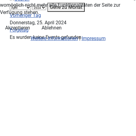
womöglich nicht mehr alle Funktionalitäten der Seite zur
Gehe zu Monat
Verfügung stehen.
Vorheriger Tag
Donnerstag, 25. April 2024
Akzeptieren
Ablehnen
Folgetag
Es wurden keine Events gefunden
Weitere Informationen
|
Impressum