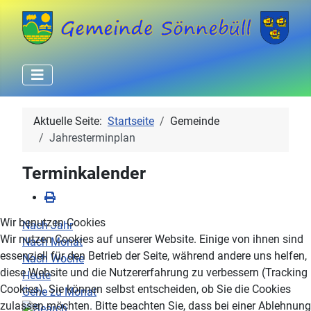
Aktuelle Seite:
Startseite
Gemeinde
Jahresterminplan
Terminkalender
Wir benutzen Cookies
Nach Jahr
Wir nutzen Cookies auf unserer Website. Einige von ihnen sind
Nach Monat
essenziell für den Betrieb der Seite, während andere uns helfen,
Nach Woche
diese Website und die Nutzererfahrung zu verbessern (Tracking
Heute
Cookies). Sie können selbst entscheiden, ob Sie die Cookies
Gehe zu Monat
zulassen möchten. Bitte beachten Sie, dass bei einer Ablehnung