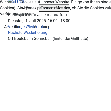
Wir nutzen Cookies auf unserer Website. Einige von ihnen sind e
Gehe zu Monat
Cookies). Sie können selbst entscheiden, ob Sie die Cookies zul
Verfügung stehen.
Boulespielen für Jedermann/-frau
Dienstag, 1. Juli 2025, 16:00 - 18:00
Vorherige Wiederholung
Akzeptieren
Ablehnen
Nächste Wiederholung
Ort
Boulebahn Sönnebüll (hinter der Grillhütte)