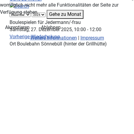
womöglich nicht mehr alle Funktionalitäten der Seite zur
Verfügung stehen.
Gehe zu Monat
Boulespielen für Jedermann/-frau
Akzeptieren
Ablehnen
Samstag, 27. Dezember 2025, 10:00 - 12:00
Vorherige Wiederholung
Weitere Informationen
|
Impressum
Ort
Boulebahn Sönnebüll (hinter der Grillhütte)