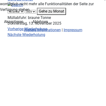
womöglich nicht mehr alle Funktionalitäten der Seite zur
Verfügung stehen.
Gehe zu Monat
Müllabfuhr: braune Tonne
Akzeptieren
Ablehnen
Donnerstag, 13. November 2025
Vorherige Wiederholung
Weitere Informationen
|
Impressum
Nächste Wiederholung