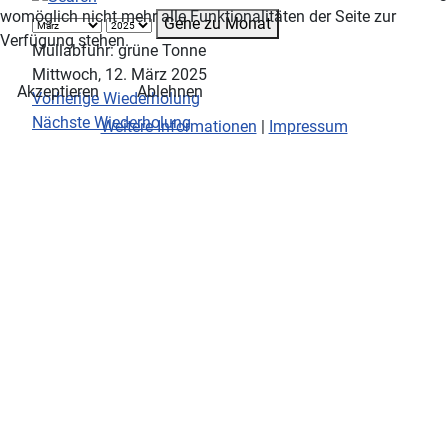
womöglich nicht mehr alle Funktionalitäten der Seite zur
Gehe zu Monat
Verfügung stehen.
Müllabfuhr: grüne Tonne
Mittwoch, 12. März 2025
Akzeptieren
Ablehnen
Vorherige Wiederholung
Nächste Wiederholung
Weitere Informationen
|
Impressum