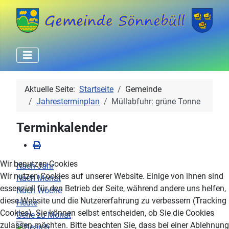
Aktuelle Seite:
Startseite
Gemeinde
Jahresterminplan
Müllabfuhr: grüne Tonne
Terminkalender
Wir benutzen Cookies
Nach Jahr
Wir nutzen Cookies auf unserer Website. Einige von ihnen sind
Nach Monat
essenziell für den Betrieb der Seite, während andere uns helfen,
Nach Woche
diese Website und die Nutzererfahrung zu verbessern (Tracking
Heute
Cookies). Sie können selbst entscheiden, ob Sie die Cookies
Gehe zu Monat
zulassen möchten. Bitte beachten Sie, dass bei einer Ablehnung