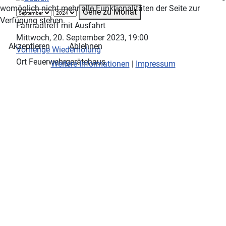
womöglich nicht mehr alle Funktionalitäten der Seite zur
Gehe zu Monat
Verfügung stehen.
Fahrradtreff mit Ausfahrt
Mittwoch, 20. September 2023, 19:00
Akzeptieren
Ablehnen
Vorherige Wiederholung
Ort
Feuerwehrgerätehaus
Weitere Informationen
|
Impressum