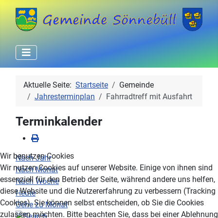
Aktuelle Seite:
Startseite
Gemeinde
Jahresterminplan
Fahrradtreff mit Ausfahrt
Terminkalender
Wir benutzen Cookies
Nach Jahr
Wir nutzen Cookies auf unserer Website. Einige von ihnen sind
Nach Monat
essenziell für den Betrieb der Seite, während andere uns helfen,
Nach Woche
diese Website und die Nutzererfahrung zu verbessern (Tracking
Heute
Cookies). Sie können selbst entscheiden, ob Sie die Cookies
Gehe zu Monat
zulassen möchten. Bitte beachten Sie, dass bei einer Ablehnung