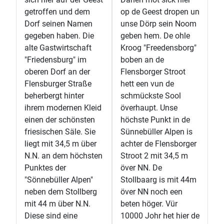
getroffen und dem
op de Geest dropen un
Dorf seinen Namen
unse Dörp sein Noom
gegeben haben. Die
geben hem. De ohle
alte Gastwirtschaft
Kroog "Freedensborg"
"Friedensburg" im
boben an de
oberen Dorf an der
Flensborger Stroot
Flensburger Straße
hett een vun de
beherbergt hinter
schmückste Sool
ihrem modernen Kleid
överhaupt. Unse
einen der schönsten
höchste Punkt in de
friesischen Säle. Sie
Sünnebüller Alpen is
liegt mit 34,5 m über
achter de Flensborger
N.N. an dem höchsten
Stroot 2 mit 34,5 m
Punktes der
över NN. De
"Sönnebüller Alpen"
Stollbaarg is mit 44m
neben dem Stollberg
över NN noch een
mit 44 m über N.N.
beten höger. Vür
Diese sind eine
10000 Johr het hier de