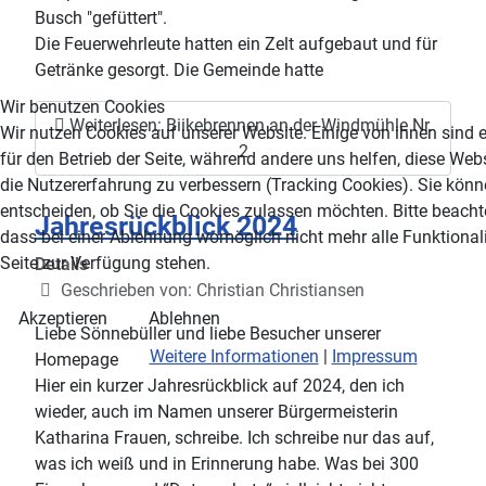
Busch "gefüttert".
Die Feuerwehrleute hatten ein Zelt aufgebaut und für
Getränke gesorgt. Die Gemeinde hatte
Wir benutzen Cookies
Weiterlesen: Biikebrennen an der Windmühle Nr.
Wir nutzen Cookies auf unserer Website. Einige von ihnen sind e
2
für den Betrieb der Seite, während andere uns helfen, diese Web
die Nutzererfahrung zu verbessern (Tracking Cookies). Sie könn
entscheiden, ob Sie die Cookies zulassen möchten. Bitte beacht
Jahresrückblick 2024
dass bei einer Ablehnung womöglich nicht mehr alle Funktionali
Seite zur Verfügung stehen.
Details
Geschrieben von:
Christian Christiansen
Akzeptieren
Ablehnen
Liebe Sönnebüller und liebe Besucher unserer
Weitere Informationen
|
Impressum
Homepage
Hier ein kurzer Jahresrückblick auf 2024, den ich
wieder, auch im Namen unserer Bürgermeisterin
Katharina Frauen, schreibe. Ich schreibe nur das auf,
was ich weiß und in Erinnerung habe. Was bei 300