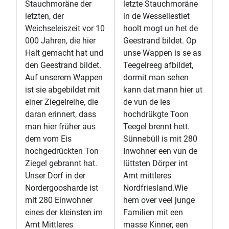
Stauchmoräne der
letzte Stauchmoräne
letzten, der
in de Wesseliestiet
Weichseleiszeit vor 10
hoolt mogt un het de
000 Jahren, die hier
Geestrand bildet. Op
Halt gemacht hat und
unse Wappen is se as
den Geestrand bildet.
Teegelreeg afbildet,
Auf unserem Wappen
dormit man sehen
ist sie abgebildet mit
kann dat mann hier ut
einer Ziegelreihe, die
de vun de Ies
daran erinnert, dass
hochdrükgte Toon
man hier früher aus
Teegel brennt hett.
dem vom Eis
Sünnebüll is mit 280
hochgedrückten Ton
Inwohner een vun de
Ziegel gebrannt hat.
lüttsten Dörper int
Unser Dorf in der
Amt mittleres
Nordergoosharde ist
Nordfriesland.Wie
mit 280 Einwohner
hem over veel junge
eines der kleinsten im
Familien mit een
Amt Mittleres
masse Kinner, een