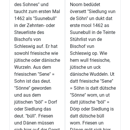
des Sohnes" und
Noom bedüdet
taucht zum ersten Mal
översett "Siedlung vun
1462 als "Suunebull"
de Söhn" un dukt dat
in der Zehnten- oder
erste mool 1462 as
Steuerliste des
Suunebull in de Teinte
Bischofs von
Stührlist vun de
Schleswig auf. Er hat
Bischof vun
sowohl friesische wie
Schleswig op. Wie
jütische oder dänische
hem wull friesische,
Wurzeln. Aus dem
jütische un uck
friesischen "Sene" =
dänische Wuddeln. Ut
Sohn ist das deut.
datt friesische "Sene"
"Sönne" geworden
= Söhn is datt dütsche
und aus dem
"Sönne" worn, un ut
jütischen "böl" = Dorf
datt jütische "böl" =
oder Siedlung das
Dörp oder Siedlung is
deut. "büll". Friesen
datt dütsche büll
und Dänen müssen
worn. Friesen un
sich hier auf der Geest
Dänen möt sick hier