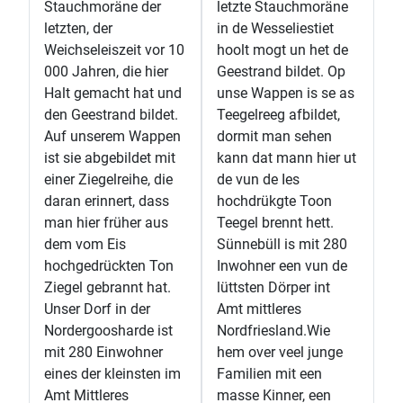
Stauchmoräne der
letzte Stauchmoräne
letzten, der
in de Wesseliestiet
Weichseleiszeit vor 10
hoolt mogt un het de
000 Jahren, die hier
Geestrand bildet. Op
Halt gemacht hat und
unse Wappen is se as
den Geestrand bildet.
Teegelreeg afbildet,
Auf unserem Wappen
dormit man sehen
ist sie abgebildet mit
kann dat mann hier ut
einer Ziegelreihe, die
de vun de Ies
daran erinnert, dass
hochdrükgte Toon
man hier früher aus
Teegel brennt hett.
dem vom Eis
Sünnebüll is mit 280
hochgedrückten Ton
Inwohner een vun de
Ziegel gebrannt hat.
lüttsten Dörper int
Unser Dorf in der
Amt mittleres
Nordergoosharde ist
Nordfriesland.Wie
mit 280 Einwohner
hem over veel junge
eines der kleinsten im
Familien mit een
Amt Mittleres
masse Kinner, een