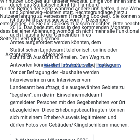
Wir nutzen Cookies auf unserer Website. Einige von ihnen sind e
durch das Statistische Amt für Hamburg
für den Betrieb der Seite, während andere uns helfen, diese Web
und Schleswig-Holstein statt. Rechtsgrundlage hierzu
Nutzererfahrung zu verbessern (Tracking Cookies). Sie können s
ist das Mikrozensusgesetz vom 7. Dezember
entscheiden, ob Sie die Cookies zulassen möchten. Bitte beacht
2016. Das bedeutet, dass in den kommenden Monaten
dass bei einer Ablehnung womöglich nicht mehr alle Funktionali
auch Haushalte der Gemeinden Ihres
Seite zur Verfügung stehen.
Amtes aufgefordert werden könnten, dem
Statistischen Landesamt telefonisch, online oder
Akzeptieren
Ablehnen
schriftlich Auskunft zu erteilen. Den Weg zum
Antworten können die Haushalte selber festlegen.
Weitere Informationen
|
Impressum
Vor der Befragung der Haushalte werden
Interviewerinnen und Interviewer vom
Landesamt beauftragt, die ausgewählten Gebiete zu
"begehen", um die im Einwohnermeldeamt
gemeldeten Personen mit den Gegebenheiten vor Ort
abzugleichen. Diese Erhebungsbeauftragten können
sich mit einem Erheber-Ausweis legitimieren und
dürfen Fotos von Gebäuden/Klingelschildern machen.