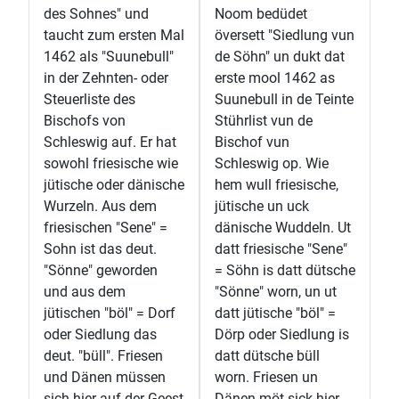
des Sohnes" und
Noom bedüdet
taucht zum ersten Mal
översett "Siedlung vun
1462 als "Suunebull"
de Söhn" un dukt dat
in der Zehnten- oder
erste mool 1462 as
Steuerliste des
Suunebull in de Teinte
Bischofs von
Stührlist vun de
Schleswig auf. Er hat
Bischof vun
sowohl friesische wie
Schleswig op. Wie
jütische oder dänische
hem wull friesische,
Wurzeln. Aus dem
jütische un uck
friesischen "Sene" =
dänische Wuddeln. Ut
Sohn ist das deut.
datt friesische "Sene"
"Sönne" geworden
= Söhn is datt dütsche
und aus dem
"Sönne" worn, un ut
jütischen "böl" = Dorf
datt jütische "böl" =
oder Siedlung das
Dörp oder Siedlung is
deut. "büll". Friesen
datt dütsche büll
und Dänen müssen
worn. Friesen un
sich hier auf der Geest
Dänen möt sick hier