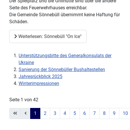
Der Spielplatz und die Grillhütte sind über die andere
Seite des Feuerwehrhauses erreichbar.
Die Gemeinde Sönnebüll übernimmt keine Haftung für
Schäden.
Weiterlesen: Sönnebüll "On Ice"
Unterstützungsbitte des Generalkonsulats der
Ukraine
Sanierung der Sönnebüller Bushaltestellen
Jahresrückblick 2025
Winterimpressionen
Seite 1 von 42
1
2
3
4
5
6
7
8
9
10