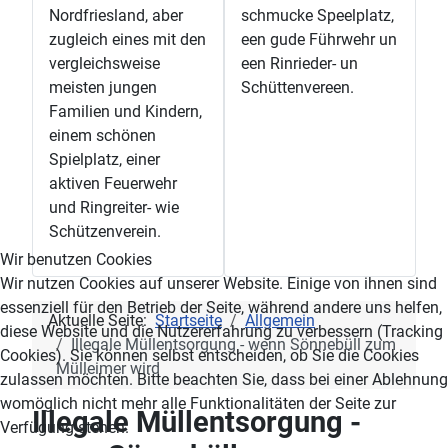
Nordfriesland, aber
schmucke Speelplatz,
zugleich eines mit den
een gude Führwehr un
vergleichsweise
een Rinrieder- un
meisten jungen
Schüttenvereen.
Familien und Kindern,
einem schönen
Spielplatz, einer
aktiven Feuerwehr
und Ringreiter- wie
Schützenverein.
Wir benutzen Cookies
Wir nutzen Cookies auf unserer Website. Einige von ihnen sind
essenziell für den Betrieb der Seite, während andere uns helfen,
Aktuelle Seite:
Startseite
Allgemein
diese Website und die Nutzererfahrung zu verbessern (Tracking
Illegale Müllentsorgung - wenn Sönnebüll zum
Cookies). Sie können selbst entscheiden, ob Sie die Cookies
Mülleimer wird
zulassen möchten. Bitte beachten Sie, dass bei einer Ablehnung
womöglich nicht mehr alle Funktionalitäten der Seite zur
Illegale Müllentsorgung -
Verfügung stehen.