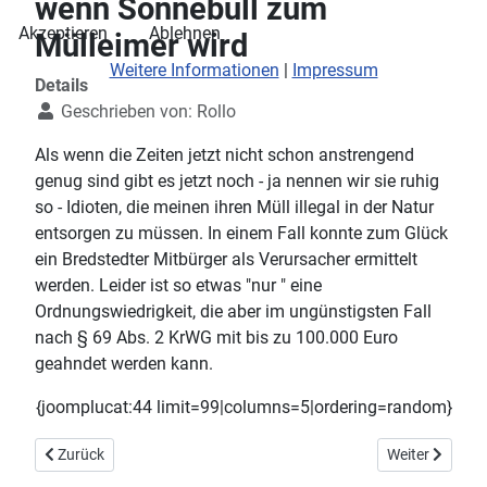
wenn Sönnebüll zum
Akzeptieren
Ablehnen
Mülleimer wird
Weitere Informationen
|
Impressum
Details
Geschrieben von:
Rollo
Als wenn die Zeiten jetzt nicht schon anstrengend
genug sind gibt es jetzt noch - ja nennen wir sie ruhig
so - Idioten, die meinen ihren Müll illegal in der Natur
entsorgen zu müssen. In einem Fall konnte zum Glück
ein Bredstedter Mitbürger als Verursacher ermittelt
werden. Leider ist so etwas "nur " eine
Ordnungswiedrigkeit, die aber im ungünstigsten Fall
nach § 69 Abs. 2 KrWG mit bis zu 100.000 Euro
geahndet werden kann.
{joomplucat:44 limit=99|columns=5|ordering=random}
Vorheriger Beitrag: Osterüberraschung
Nächster Beitr
Zurück
Weiter