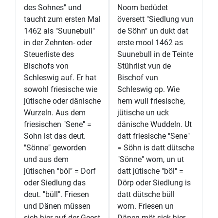
des Sohnes" und
Noom bedüdet
taucht zum ersten Mal
översett "Siedlung vun
1462 als "Suunebull"
de Söhn" un dukt dat
in der Zehnten- oder
erste mool 1462 as
Steuerliste des
Suunebull in de Teinte
Bischofs von
Stührlist vun de
Schleswig auf. Er hat
Bischof vun
sowohl friesische wie
Schleswig op. Wie
jütische oder dänische
hem wull friesische,
Wurzeln. Aus dem
jütische un uck
friesischen "Sene" =
dänische Wuddeln. Ut
Sohn ist das deut.
datt friesische "Sene"
"Sönne" geworden
= Söhn is datt dütsche
und aus dem
"Sönne" worn, un ut
jütischen "böl" = Dorf
datt jütische "böl" =
oder Siedlung das
Dörp oder Siedlung is
deut. "büll". Friesen
datt dütsche büll
und Dänen müssen
worn. Friesen un
sich hier auf der Geest
Dänen möt sick hier