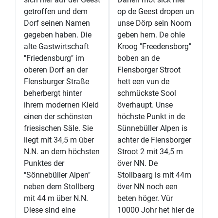
getroffen und dem
op de Geest dropen un
Dorf seinen Namen
unse Dörp sein Noom
gegeben haben. Die
geben hem. De ohle
alte Gastwirtschaft
Kroog "Freedensborg"
"Friedensburg" im
boben an de
oberen Dorf an der
Flensborger Stroot
Flensburger Straße
hett een vun de
beherbergt hinter
schmückste Sool
ihrem modernen Kleid
överhaupt. Unse
einen der schönsten
höchste Punkt in de
friesischen Säle. Sie
Sünnebüller Alpen is
liegt mit 34,5 m über
achter de Flensborger
N.N. an dem höchsten
Stroot 2 mit 34,5 m
Punktes der
över NN. De
"Sönnebüller Alpen"
Stollbaarg is mit 44m
neben dem Stollberg
över NN noch een
mit 44 m über N.N.
beten höger. Vür
Diese sind eine
10000 Johr het hier de