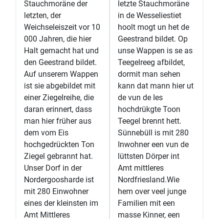
Stauchmoräne der
letzte Stauchmoräne
letzten, der
in de Wesseliestiet
Weichseleiszeit vor 10
hoolt mogt un het de
000 Jahren, die hier
Geestrand bildet. Op
Halt gemacht hat und
unse Wappen is se as
den Geestrand bildet.
Teegelreeg afbildet,
Auf unserem Wappen
dormit man sehen
ist sie abgebildet mit
kann dat mann hier ut
einer Ziegelreihe, die
de vun de Ies
daran erinnert, dass
hochdrükgte Toon
man hier früher aus
Teegel brennt hett.
dem vom Eis
Sünnebüll is mit 280
hochgedrückten Ton
Inwohner een vun de
Ziegel gebrannt hat.
lüttsten Dörper int
Unser Dorf in der
Amt mittleres
Nordergoosharde ist
Nordfriesland.Wie
mit 280 Einwohner
hem over veel junge
eines der kleinsten im
Familien mit een
Amt Mittleres
masse Kinner, een