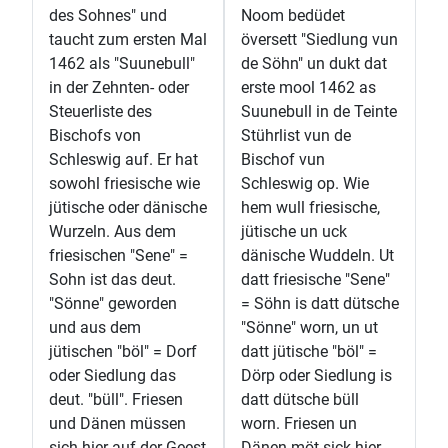
des Sohnes" und
Noom bedüdet
taucht zum ersten Mal
översett "Siedlung vun
1462 als "Suunebull"
de Söhn" un dukt dat
in der Zehnten- oder
erste mool 1462 as
Steuerliste des
Suunebull in de Teinte
Bischofs von
Stührlist vun de
Schleswig auf. Er hat
Bischof vun
sowohl friesische wie
Schleswig op. Wie
jütische oder dänische
hem wull friesische,
Wurzeln. Aus dem
jütische un uck
friesischen "Sene" =
dänische Wuddeln. Ut
Sohn ist das deut.
datt friesische "Sene"
"Sönne" geworden
= Söhn is datt dütsche
und aus dem
"Sönne" worn, un ut
jütischen "böl" = Dorf
datt jütische "böl" =
oder Siedlung das
Dörp oder Siedlung is
deut. "büll". Friesen
datt dütsche büll
und Dänen müssen
worn. Friesen un
sich hier auf der Geest
Dänen möt sick hier