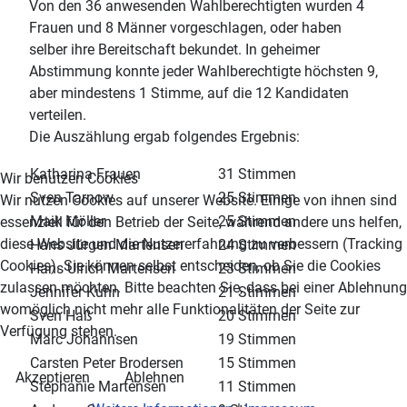
Von den 36 anwesenden Wahlberechtigten wurden 4
Frauen und 8 Männer vorgeschlagen, oder haben
selber ihre Bereitschaft bekundet. In geheimer
Abstimmung konnte jeder Wahlberechtigte höchsten 9,
aber mindestens 1 Stimme, auf die 12 Kandidaten
verteilen.
Die Auszählung ergab folgendes Ergebnis:
Katharina Frauen
31 Stimmen
Wir benutzen Cookies
Sven Tarnow
25 Stimmen
Wir nutzen Cookies auf unserer Website. Einige von ihnen sind
Maik Möller
25 Stimmen
essenziell für den Betrieb der Seite, während andere uns helfen,
diese Website und die Nutzererfahrung zu verbessern (Tracking
Hans Jürgen Martensen
24 Stimmen
Cookies). Sie können selbst entscheiden, ob Sie die Cookies
Hans Ulrich Martensen
23 Stimmen
zulassen möchten. Bitte beachten Sie, dass bei einer Ablehnung
Jennifer Kuhn
21 Stimmen
womöglich nicht mehr alle Funktionalitäten der Seite zur
Sven Haß
20 Stimmen
Verfügung stehen.
Marc Johannsen
19 Stimmen
Carsten Peter Brodersen
15 Stimmen
Akzeptieren
Ablehnen
Stephanie Martensen
11 Stimmen