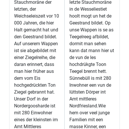
Stauchmoräne der
letzte Stauchmoräne
letzten, der
in de Wesseliestiet
Weichseleiszeit vor 10
hoolt mogt un het de
000 Jahren, die hier
Geestrand bildet. Op
Halt gemacht hat und
unse Wappen is se as
den Geestrand bildet.
Teegelreeg afbildet,
Auf unserem Wappen
dormit man sehen
ist sie abgebildet mit
kann dat mann hier ut
einer Ziegelreihe, die
de vun de Ies
daran erinnert, dass
hochdrükgte Toon
man hier früher aus
Teegel brennt hett.
dem vom Eis
Sünnebüll is mit 280
hochgedrückten Ton
Inwohner een vun de
Ziegel gebrannt hat.
lüttsten Dörper int
Unser Dorf in der
Amt mittleres
Nordergoosharde ist
Nordfriesland.Wie
mit 280 Einwohner
hem over veel junge
eines der kleinsten im
Familien mit een
Amt Mittleres
masse Kinner, een