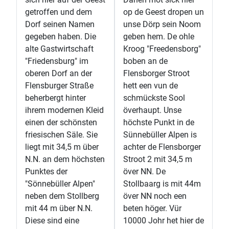
getroffen und dem
op de Geest dropen un
Dorf seinen Namen
unse Dörp sein Noom
gegeben haben. Die
geben hem. De ohle
alte Gastwirtschaft
Kroog "Freedensborg"
"Friedensburg" im
boben an de
oberen Dorf an der
Flensborger Stroot
Flensburger Straße
hett een vun de
beherbergt hinter
schmückste Sool
ihrem modernen Kleid
överhaupt. Unse
einen der schönsten
höchste Punkt in de
friesischen Säle. Sie
Sünnebüller Alpen is
liegt mit 34,5 m über
achter de Flensborger
N.N. an dem höchsten
Stroot 2 mit 34,5 m
Punktes der
över NN. De
"Sönnebüller Alpen"
Stollbaarg is mit 44m
neben dem Stollberg
över NN noch een
mit 44 m über N.N.
beten höger. Vür
Diese sind eine
10000 Johr het hier de