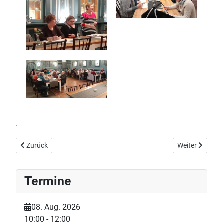
.
Vorheriger Beitrag: Endlich wieder Biikebrennen mit Bratwurst un
Nächster Beitr
Zurück
Weiter
Termine
08. Aug. 2026
10:00
-
12:00