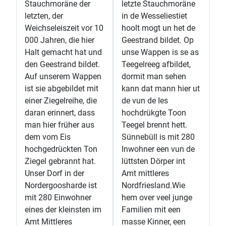
Stauchmoräne der
letzte Stauchmoräne
letzten, der
in de Wesseliestiet
Weichseleiszeit vor 10
hoolt mogt un het de
000 Jahren, die hier
Geestrand bildet. Op
Halt gemacht hat und
unse Wappen is se as
den Geestrand bildet.
Teegelreeg afbildet,
Auf unserem Wappen
dormit man sehen
ist sie abgebildet mit
kann dat mann hier ut
einer Ziegelreihe, die
de vun de Ies
daran erinnert, dass
hochdrükgte Toon
man hier früher aus
Teegel brennt hett.
dem vom Eis
Sünnebüll is mit 280
hochgedrückten Ton
Inwohner een vun de
Ziegel gebrannt hat.
lüttsten Dörper int
Unser Dorf in der
Amt mittleres
Nordergoosharde ist
Nordfriesland.Wie
mit 280 Einwohner
hem over veel junge
eines der kleinsten im
Familien mit een
Amt Mittleres
masse Kinner, een