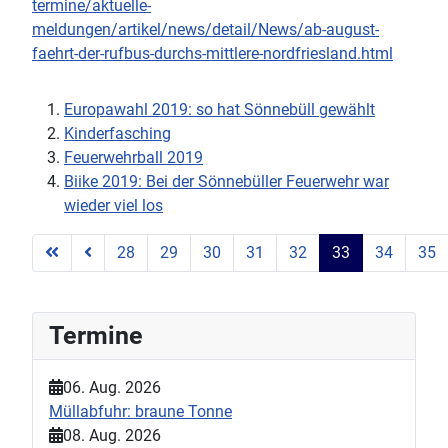
termine/aktuelle-
meldungen/artikel/news/detail/News/ab-august-
faehrt-der-rufbus-durchs-mittlere-nordfriesland.html
Europawahl 2019: so hat Sönnebüll gewählt
Kinderfasching
Feuerwehrball 2019
Biike 2019: Bei der Sönnebüller Feuerwehr war
wieder viel los
28
29
30
31
32
33
34
35
Seite 33 von 45
Termine
06. Aug. 2026
Müllabfuhr: braune Tonne
08. Aug. 2026