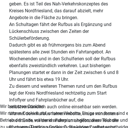
geben. Es ist Teil des Nah-Verkehrskonzeptes des
Kreises Nordfriesland, das darauf abzielt, mehr
Angebote in die Fläche zu bringen.
An Schultagen fährt der Rufbus als Ergänzung und
Lückenschluss zwischen den Zeiten der
Schülerbeförderung.
Dadurch gibt es ab frühmorgens bis zum Abend
spätestens alle zwei Stunden ein Fahrtangebot. An
Wochenenden und in den Schulferien soll der Rufbus
ebenfalls zweistündlich verkehren. Laut bisherigen
Planungen startet er dann in der Zeit zwischen 6 und 8
Uhr und fährt bis etwa 19 Uhr.
Zu diesem und weiteren Themen rund um den Rufbus
legt der Kreis Nordfriesland rechtzeitig zum Start
Infoflyer und Fahrplanbücher auf, die
Wir benutzen Cookies
selbstverständlich auch online einsehbar sein werden.
Wir nutzen Cookies auf unserer Website. Einige von ihnen sind e
Wer mit dem Rufbus fahren möchte, muss mindestens
Betrieb der Seite, während andere uns helfen, diese Website un
eine Stunde vor der im Fahrplan angebotenen Tour die
zu verbessern (Tracking Cookies). Sie können selbst entscheiden
Buchungs-Hotline anrufen. Dort werden Zustiegs-und