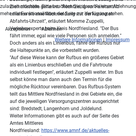
zulassen möchten. Bitte beachten Sie, dass bei einer Ablehnun
Zielhaltestelle genannt. "Rechtzeitig vor Fahrtantritt
mehr alle Funktionalitäten der Seite zur Verfügung stehen.
erhalten sie eine Rückmeldung mit der konkreten
Abfahrts-Uhrzeit", erläutert Momme Zuppelli,
Verkehrsexperte beim Kreis Nordfriesland. "Der Bus
Akzeptieren
Ablehnen
fährt immer, egal wie viele Personen sich anmelden."
Weitere Informationen
|
Impressum
Doch anders als ein Linienbus, fahre der Rufbus nur
die Haltepunkte an, die vorbestellt wurden.
"Auf diese Weise kann der Rufbus ein größeres Gebiet
als ein Linienbus erschließen und die Fahrtroute
individuell festlegen", erläutert Zuppelli weiter. Im Bus
selbst könne man dann auch den Termin für die
mögliche Rücktour vereinbaren. Das Rufbus-System
teilt das Mittlere Nordfriesland in drei Gebiete ein, die
auf die jeweiligen Versorgungszentren ausgerichtet
sind: Bredstedt, Langenhorn und Joldelund.
Weiter Informationen gibt es auch auf der Seite des
Amtes Mittleres
Nordfriesland:
https://www.amnf.de/aktuelles-