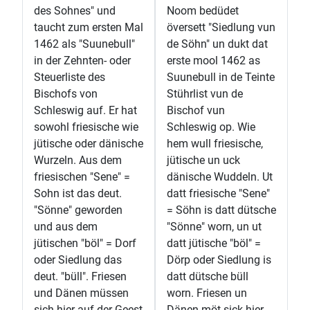
des Sohnes" und
Noom bedüdet
taucht zum ersten Mal
översett "Siedlung vun
1462 als "Suunebull"
de Söhn" un dukt dat
in der Zehnten- oder
erste mool 1462 as
Steuerliste des
Suunebull in de Teinte
Bischofs von
Stührlist vun de
Schleswig auf. Er hat
Bischof vun
sowohl friesische wie
Schleswig op. Wie
jütische oder dänische
hem wull friesische,
Wurzeln. Aus dem
jütische un uck
friesischen "Sene" =
dänische Wuddeln. Ut
Sohn ist das deut.
datt friesische "Sene"
"Sönne" geworden
= Söhn is datt dütsche
und aus dem
"Sönne" worn, un ut
jütischen "böl" = Dorf
datt jütische "böl" =
oder Siedlung das
Dörp oder Siedlung is
deut. "büll". Friesen
datt dütsche büll
und Dänen müssen
worn. Friesen un
sich hier auf der Geest
Dänen möt sick hier