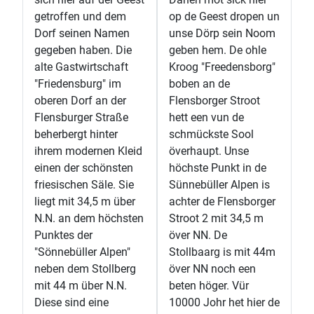
getroffen und dem
op de Geest dropen un
Dorf seinen Namen
unse Dörp sein Noom
gegeben haben. Die
geben hem. De ohle
alte Gastwirtschaft
Kroog "Freedensborg"
"Friedensburg" im
boben an de
oberen Dorf an der
Flensborger Stroot
Flensburger Straße
hett een vun de
beherbergt hinter
schmückste Sool
ihrem modernen Kleid
överhaupt. Unse
einen der schönsten
höchste Punkt in de
friesischen Säle. Sie
Sünnebüller Alpen is
liegt mit 34,5 m über
achter de Flensborger
N.N. an dem höchsten
Stroot 2 mit 34,5 m
Punktes der
över NN. De
"Sönnebüller Alpen"
Stollbaarg is mit 44m
neben dem Stollberg
över NN noch een
mit 44 m über N.N.
beten höger. Vür
Diese sind eine
10000 Johr het hier de