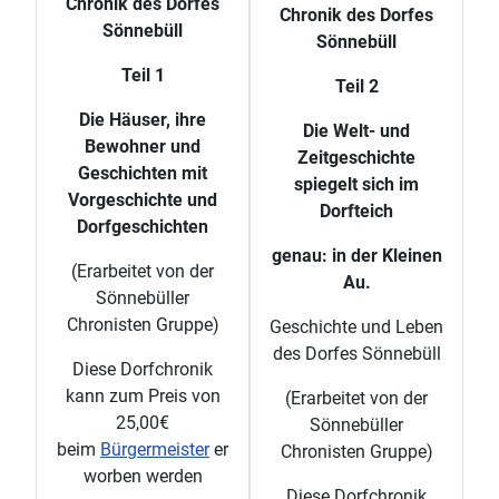
Chronik des Dorfes
Chronik des Dorfes
Sönnebüll
Sönnebüll
Teil 1
Teil 2
Die Häuser, ihre
Die Welt- und
Bewohner und
Zeitgeschichte
Geschichten mit
spiegelt sich im
Vorgeschichte und
Dorfteich
Dorfgeschichten
genau: in der Kleinen
(Erarbeitet von der
Au.
Sönnebüller
Chronisten Gruppe)
Geschichte und Leben
des Dorfes Sönnebüll
Diese Dorfchronik
kann zum Preis von
(Erarbeitet von der
25,00€
Sönnebüller
beim
Bürgermeister
er
Chronisten Gruppe)
worben werden
Diese Dorfchronik