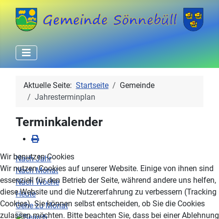
Aktuelle Seite:
Startseite
Gemeinde
Jahresterminplan
Terminkalender
Wir benutzen Cookies
Nach Jahr
Wir nutzen Cookies auf unserer Website. Einige von ihnen sind
Nach Monat
essenziell für den Betrieb der Seite, während andere uns helfen,
Nach Woche
diese Website und die Nutzererfahrung zu verbessern (Tracking
Heute
Cookies). Sie können selbst entscheiden, ob Sie die Cookies
Gehe zu Monat
zulassen möchten. Bitte beachten Sie, dass bei einer Ablehnung