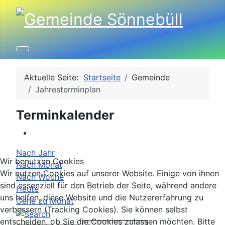
Aktuelle Seite:
Startseite
Gemeinde
Jahresterminplan
Terminkalender
Nach Jahr
Wir benutzen Cookies
Nach Monat
Wir nutzen Cookies auf unserer Website. Einige von ihnen
Nach Woche
sind essenziell für den Betrieb der Seite, während andere
Heute
uns helfen, diese Website und die Nutzererfahrung zu
Gehe zu Monat
verbessern (Tracking Cookies). Sie können selbst
entscheiden, ob Sie die Cookies zulassen möchten. Bitte