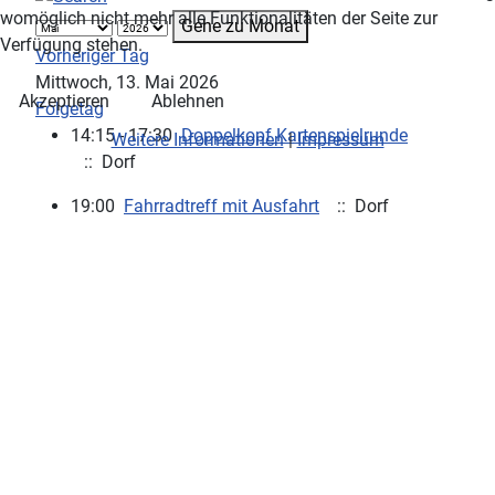
womöglich nicht mehr alle Funktionalitäten der Seite zur
Gehe zu Monat
Verfügung stehen.
Vorheriger Tag
Mittwoch, 13. Mai 2026
Akzeptieren
Ablehnen
Folgetag
14:15 - 17:30
Doppelkopf Kartenspielrunde
Weitere Informationen
|
Impressum
:: Dorf
19:00
Fahrradtreff mit Ausfahrt
:: Dorf