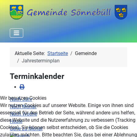
Aktuelle Seite:
Startseite
Gemeinde
Jahresterminplan
Terminkalender
Wir benutzen Cookies
Nach Jahr
Wir nutzen Cookies auf unserer Website. Einige von ihnen sind
Nach Monat
essenziell für den Betrieb der Seite, während andere uns helfen,
Nach Woche
diese Website und die Nutzererfahrung zu verbessern (Tracking
Heute
Cookies). Sie können selbst entscheiden, ob Sie die Cookies
Gehe zu Monat
zulassen möchten. Bitte beachten Sie, dass bei einer Ablehnung