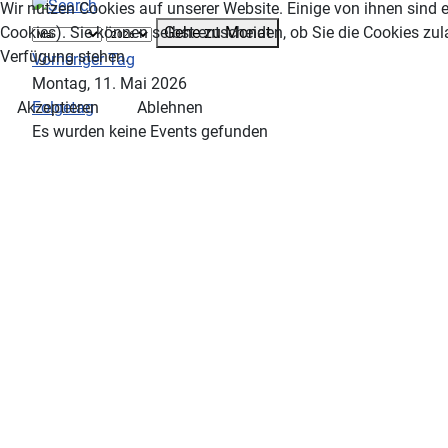
Wir nutzen Cookies auf unserer Website. Einige von ihnen sind e
Gehe zu Monat
Cookies). Sie können selbst entscheiden, ob Sie die Cookies zul
Verfügung stehen.
Vorheriger Tag
Montag, 11. Mai 2026
Folgetag
Akzeptieren
Ablehnen
Es wurden keine Events gefunden