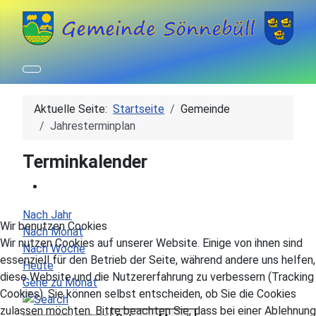
Aktuelle Seite:
Startseite
Gemeinde
Jahresterminplan
Terminkalender
Nach Jahr
Wir benutzen Cookies
Nach Monat
Wir nutzen Cookies auf unserer Website. Einige von ihnen sind
Nach Woche
essenziell für den Betrieb der Seite, während andere uns helfen,
Heute
diese Website und die Nutzererfahrung zu verbessern (Tracking
Gehe zu Monat
Cookies). Sie können selbst entscheiden, ob Sie die Cookies
zulassen möchten. Bitte beachten Sie, dass bei einer Ablehnung