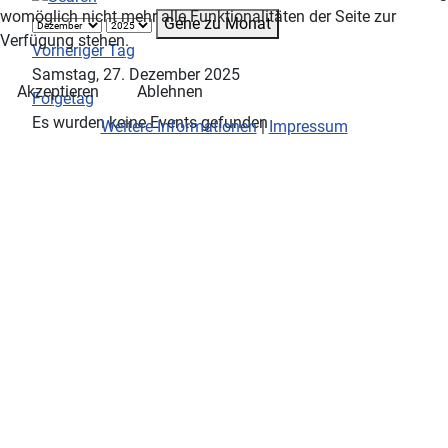
womöglich nicht mehr alle Funktionalitäten der Seite zur
Gehe zu Monat
Verfügung stehen.
Vorheriger Tag
Samstag, 27. Dezember 2025
Akzeptieren
Ablehnen
Folgetag
Es wurden keine Events gefunden
Weitere Informationen
|
Impressum