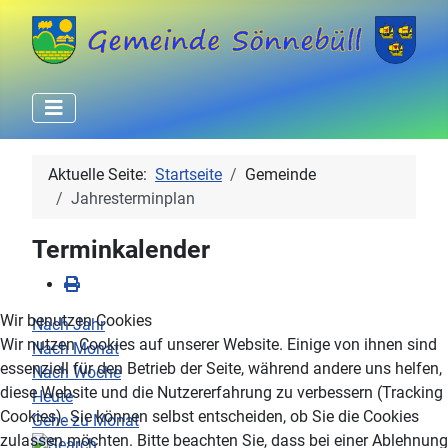
Aktuelle Seite:
Startseite
Gemeinde
Jahresterminplan
Terminkalender
Wir benutzen Cookies
Nach Jahr
Wir nutzen Cookies auf unserer Website. Einige von ihnen sind
Nach Monat
essenziell für den Betrieb der Seite, während andere uns helfen,
Nach Woche
diese Website und die Nutzererfahrung zu verbessern (Tracking
Heute
Cookies). Sie können selbst entscheiden, ob Sie die Cookies
Gehe zu Monat
zulassen möchten. Bitte beachten Sie, dass bei einer Ablehnung