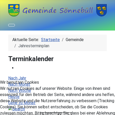
Aktuelle Seite:
Startseite
Gemeinde
Jahresterminplan
Terminkalender
Nach Jahr
Wir benutzen Cookies
Nach Monat
Wir nutzen Cookies auf unserer Website. Einige von ihnen sind
Nach Woche
essenziell für den Betrieb der Seite, während andere uns helfen,
Heute
diese Website und die Nutzererfahrung zu verbessern (Tracking
Gehe zu Monat
Cookies). Sie können selbst entscheiden, ob Sie die Cookies
zulassen möchten. Bitte beachten Sie, dass bei einer Ablehnung