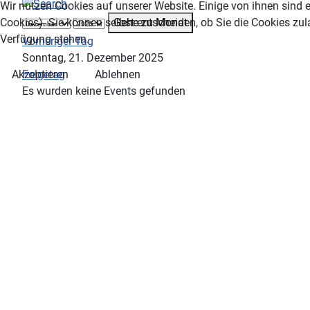
Wir nutzen Cookies auf unserer Website. Einige von ihnen sind e
Gehe zu Monat
Cookies). Sie können selbst entscheiden, ob Sie die Cookies zul
Verfügung stehen.
Vorheriger Tag
Sonntag, 21. Dezember 2025
Folgetag
Akzeptieren
Ablehnen
Es wurden keine Events gefunden