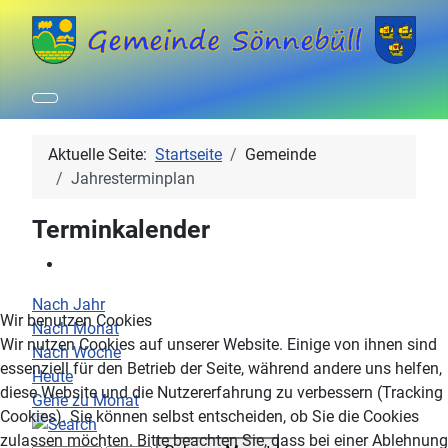
Aktuelle Seite:
Startseite
Gemeinde
Jahresterminplan
Terminkalender
Nach Jahr
Wir benutzen Cookies
Nach Monat
Wir nutzen Cookies auf unserer Website. Einige von ihnen sind
Nach Woche
essenziell für den Betrieb der Seite, während andere uns helfen,
Heute
diese Website und die Nutzererfahrung zu verbessern (Tracking
Gehe zu Monat
Cookies). Sie können selbst entscheiden, ob Sie die Cookies
zulassen möchten. Bitte beachten Sie, dass bei einer Ablehnung