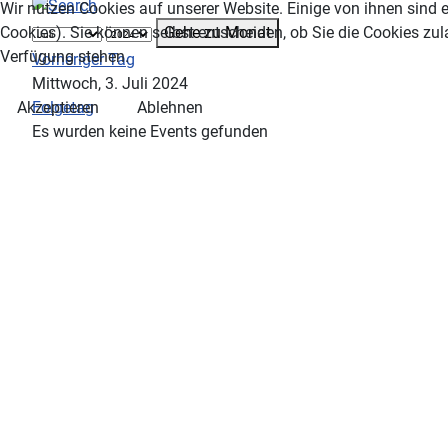
Wir nutzen Cookies auf unserer Website. Einige von ihnen sind e
Gehe zu Monat
Cookies). Sie können selbst entscheiden, ob Sie die Cookies zul
Verfügung stehen.
Vorheriger Tag
Mittwoch, 3. Juli 2024
Folgetag
Akzeptieren
Ablehnen
Es wurden keine Events gefunden