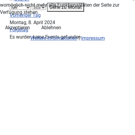
womöglich nicht mehr alle Funktionalitäten der Seite zur
Gehe zu Monat
Verfügung stehen.
Vorheriger Tag
Montag, 8. April 2024
Akzeptieren
Ablehnen
Folgetag
Es wurden keine Events gefunden
Weitere Informationen
|
Impressum