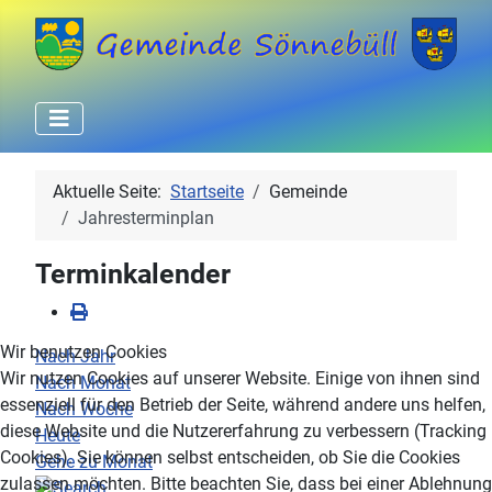
Aktuelle Seite:
Startseite
Gemeinde
Jahresterminplan
Terminkalender
Wir benutzen Cookies
Nach Jahr
Wir nutzen Cookies auf unserer Website. Einige von ihnen sind
Nach Monat
essenziell für den Betrieb der Seite, während andere uns helfen,
Nach Woche
diese Website und die Nutzererfahrung zu verbessern (Tracking
Heute
Cookies). Sie können selbst entscheiden, ob Sie die Cookies
Gehe zu Monat
zulassen möchten. Bitte beachten Sie, dass bei einer Ablehnung