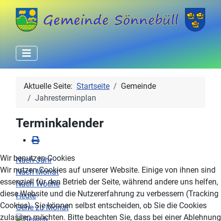
Aktuelle Seite:
Startseite
Gemeinde
Jahresterminplan
Terminkalender
Wir benutzen Cookies
Nach Jahr
Wir nutzen Cookies auf unserer Website. Einige von ihnen sind
Nach Monat
essenziell für den Betrieb der Seite, während andere uns helfen,
Nach Woche
diese Website und die Nutzererfahrung zu verbessern (Tracking
Heute
Cookies). Sie können selbst entscheiden, ob Sie die Cookies
Gehe zu Monat
zulassen möchten. Bitte beachten Sie, dass bei einer Ablehnung