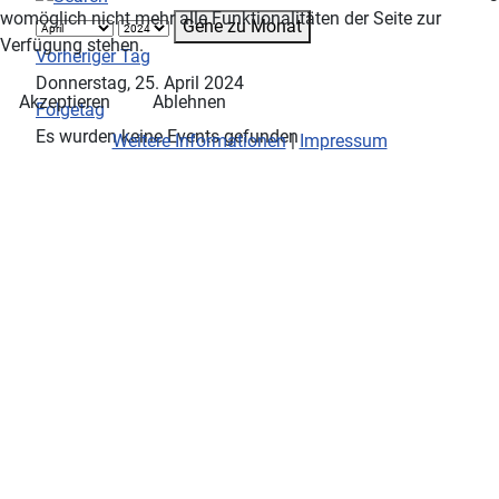
womöglich nicht mehr alle Funktionalitäten der Seite zur
Gehe zu Monat
Verfügung stehen.
Vorheriger Tag
Donnerstag, 25. April 2024
Akzeptieren
Ablehnen
Folgetag
Es wurden keine Events gefunden
Weitere Informationen
|
Impressum