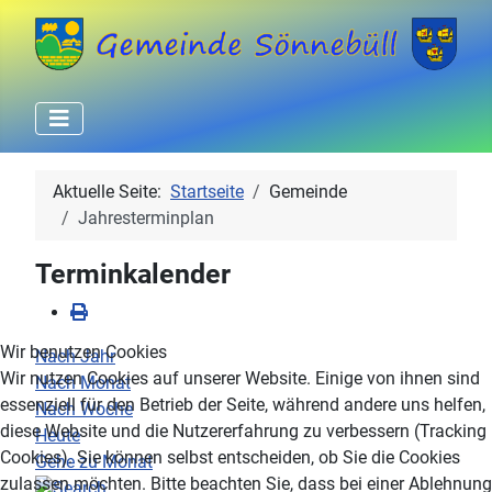
Aktuelle Seite:
Startseite
Gemeinde
Jahresterminplan
Terminkalender
Wir benutzen Cookies
Nach Jahr
Wir nutzen Cookies auf unserer Website. Einige von ihnen sind
Nach Monat
essenziell für den Betrieb der Seite, während andere uns helfen,
Nach Woche
diese Website und die Nutzererfahrung zu verbessern (Tracking
Heute
Cookies). Sie können selbst entscheiden, ob Sie die Cookies
Gehe zu Monat
zulassen möchten. Bitte beachten Sie, dass bei einer Ablehnung