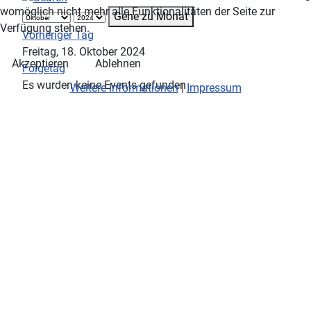
womöglich nicht mehr alle Funktionalitäten der Seite zur
Gehe zu Monat
Verfügung stehen.
Vorheriger Tag
Freitag, 18. Oktober 2024
Akzeptieren
Ablehnen
Folgetag
Es wurden keine Events gefunden
Weitere Informationen
|
Impressum