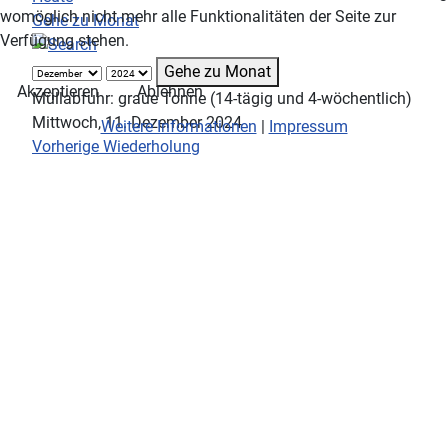
womöglich nicht mehr alle Funktionalitäten der Seite zur
Gehe zu Monat
Verfügung stehen.
Gehe zu Monat
Akzeptieren
Ablehnen
Müllabfuhr: graue Tonne (14-tägig und 4-wöchentlich)
Mittwoch, 11. Dezember 2024
Weitere Informationen
|
Impressum
Vorherige Wiederholung