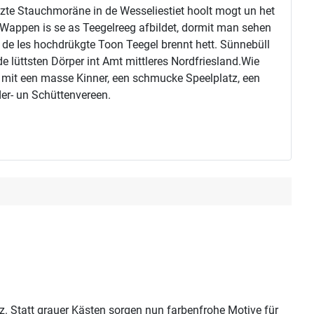
tzte Stauchmoräne in de Wesseliestiet hoolt mogt un het
 Wappen is se as Teegelreeg afbildet, dormit man sehen
 de Ies hochdrükgte Toon Teegel brennt hett. Sünnebüll
e lüttsten Dörper int Amt mittleres Nordfriesland.Wie
 mit een masse Kinner, een schmucke Speelplatz, een
er- un Schüttenvereen.
. Statt grauer Kästen sorgen nun farbenfrohe Motive für