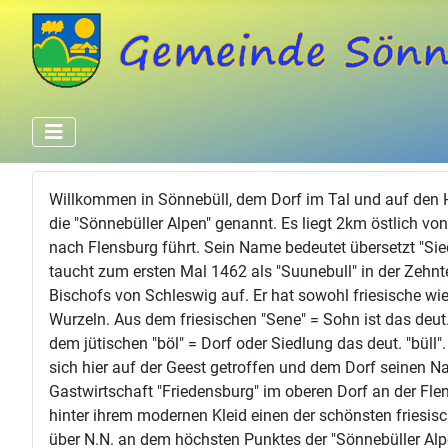
Willkommen in Sönnebüll, dem Dorf im Tal und auf den H
die "Sönnebüller Alpen" genannt. Es liegt 2km östlich von
nach Flensburg führt. Sein Name bedeutet übersetzt "Si
taucht zum ersten Mal 1462 als "Suunebull" in der Zehnte
Bischofs von Schleswig auf. Er hat sowohl friesische wie
Wurzeln. Aus dem friesischen "Sene" = Sohn ist das deu
dem jütischen "böl" = Dorf oder Siedlung das deut. "bül
sich hier auf der Geest getroffen und dem Dorf seinen 
Gastwirtschaft "Friedensburg" im oberen Dorf an der Fle
hinter ihrem modernen Kleid einen der schönsten friesisc
über N.N. an dem höchsten Punktes der "Sönnebüller Alp