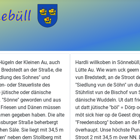
ügeln der Kleinen Au, auch
Hardli willkoben in Sönnebüll
 Bredstedt an der Straße, die
Lütte Au. Wie warn uck geern 
edlung des Sohnes" und
vun Bredstedt, an de Stroot 
n- oder Steuerliste des
"Siedlung vun de Söhn" un du
 jütische oder dänische
Stührlist vun de Bischof vun 
t. "Sönne" geworden und aus
dänische Wuddeln. Ut datt fri
l". Friesen und Dänen müssen
ut datt jütische "böl" = Dörp
Namen gegeben haben. Die alte
möt sick hier op de Geest d
nsburger Straße beherbergt
"Freedensborg" boben an de F
hen Säle. Sie liegt mit 34,5 m
överhaupt. Unse höchste Punk
en" neben dem Stollberg mit
Stroot 2 mit 34,5 m över NN.