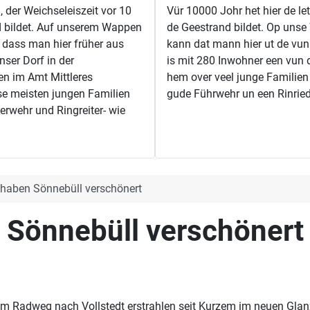
 der Weichseleiszeit vor 10
Vür 10000 Johr het hier de le
d bildet. Auf unserem Wappen
de Geestrand bildet. Op unse
t, dass man hier früher aus
kann dat mann hier ut de vun
ser Dorf in der
is mit 280 Inwohner een vun d
en im Amt Mittleres
hem over veel junge Familien
ise meisten jungen Familien
gude Führwehr un een Rinried
erwehr und Ringreiter- wie
 haben Sönnebüll verschönert
 Sönnebüll verschönert
m Radweg nach Vollstedt erstrahlen seit Kurzem im neuen Glanz