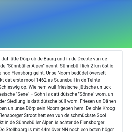
, dat lütte Dörp ob de Baarg und in de Deebte vun de
de "Sünnbüller Alpen" nennt. Sünnebüll lich 2 km östlie
de noo Flensborg geiht. Unse Noom bedüdet översett
kt dat erste mool 1462 as Suunebull in de Teinte
Schleswig op. Wie hem wull friesische, jütische un uck
esische "Sene" = Söhn is datt dütsche "Sönne" worn, un
 oder Siedlung is datt dütsche büll worn. Friesen un Dänen
ropen un unse Dörp sein Noom geben hem. De ohle Kroog
lensborger Stroot hett een vun de schmückste Sool
t in de Sünnebüller Alpen is achter de Flensborger
 De Stollbaarg is mit 44m över NN noch een beten höger.