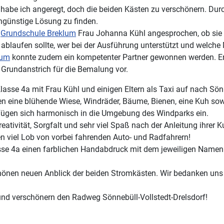
 habe ich angeregt, doch die beiden Kästen zu verschönern. D
ngünstige Lösung zu finden.
r
Grundschule Breklum
Frau Johanna Kühl angesprochen, ob sie si
 ablaufen sollte, wer bei der Ausführung unterstützt und welche
lum
konnte zudem ein kompetenter Partner gewonnen werden. Er un
 Grundanstrich für die Bemalung vor.
asse 4a mit Frau Kühl und einigen Eltern als Taxi auf nach Sö
n eine blühende Wiese, Windräder, Bäume, Bienen, eine Kuh sowi
fügen sich harmonisch in die Umgebung des Windparks ein.
reativität, Sorgfalt und sehr viel Spaß nach der Anleitung ihre
n viel Lob von vorbei fahrenden Auto- und Radfahrern!
asse 4a einen farblichen Handabdruck mit dem jeweiligen Namen
chönen neuen Anblick der beiden Stromkästen. Wir bedanken uns
und verschönern den Radweg Sönnebüll-Vollstedt-Drelsdorf!