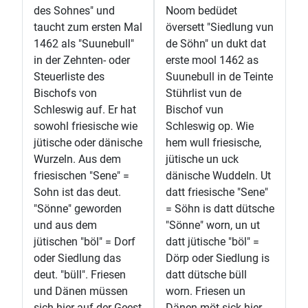
des Sohnes" und
Noom bedüdet
taucht zum ersten Mal
översett "Siedlung vun
1462 als "Suunebull"
de Söhn" un dukt dat
in der Zehnten- oder
erste mool 1462 as
Steuerliste des
Suunebull in de Teinte
Bischofs von
Stührlist vun de
Schleswig auf. Er hat
Bischof vun
sowohl friesische wie
Schleswig op. Wie
jütische oder dänische
hem wull friesische,
Wurzeln. Aus dem
jütische un uck
friesischen "Sene" =
dänische Wuddeln. Ut
Sohn ist das deut.
datt friesische "Sene"
"Sönne" geworden
= Söhn is datt dütsche
und aus dem
"Sönne" worn, un ut
jütischen "böl" = Dorf
datt jütische "böl" =
oder Siedlung das
Dörp oder Siedlung is
deut. "büll". Friesen
datt dütsche büll
und Dänen müssen
worn. Friesen un
sich hier auf der Geest
Dänen möt sick hier