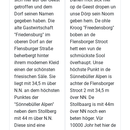
getroffen und dem
op de Geest dropen un
Dorf seinen Namen
unse Dörp sein Noom
gegeben haben. Die
geben hem. De ohle
alte Gastwirtschaft
Kroog "Freedensborg"
"Friedensburg" im
boben an de
oberen Dorf an der
Flensborger Stroot
Flensburger Straße
hett een vun de
beherbergt hinter
schmückste Sool
ihrem modernen Kleid
överhaupt. Unse
einen der schönsten
höchste Punkt in de
friesischen Säle. Sie
Sünnebüller Alpen is
liegt mit 34,5 m über
achter de Flensborger
N.N. an dem höchsten
Stroot 2 mit 34,5 m
Punktes der
över NN. De
"Sönnebüller Alpen"
Stollbaarg is mit 44m
neben dem Stollberg
över NN noch een
mit 44 m über N.N.
beten höger. Vür
Diese sind eine
10000 Johr het hier de