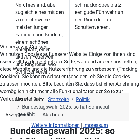
Nordfriesland, aber
schmucke Speelplatz,
zugleich eines mit den
een gude Führwehr un
vergleichsweise
een Rinrieder- un
meisten jungen
Schüttenvereen.
Familien und Kindern,
einem schönen
Wir benutzen Cookies
Spielplatz, einer
Wir nutzen Cookies auf unserer Website. Einige von ihnen sind
aktiven Feuerwehr
essenziell für den Betrieb der Seite, während andere uns helfen,
und Ringreiter- wie
diese Website und die Nutzererfahrung zu verbessern (Tracking
Schützenverein.
Cookies). Sie können selbst entscheiden, ob Sie die Cookies
zulassen möchten. Bitte beachten Sie, dass bei einer Ablehnung
womöglich nicht mehr alle Funktionalitäten der Seite zur
Verfügung stehen.
Aktuelle Seite:
Startseite
Politik
Bundestagswahl 2025: so hat Sönnebüll
gewählt
Akzeptieren
Ablehnen
Weitere Informationen
|
Impressum
Bundestagswahl 2025: so