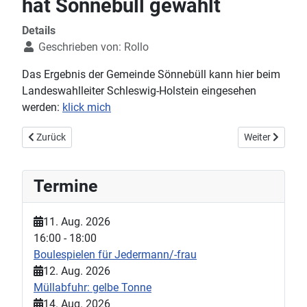
hat Sönnebüll gewählt
Details
Geschrieben von:
Rollo
Das Ergebnis der Gemeinde Sönnebüll kann hier beim
Landeswahlleiter Schleswig-Holstein eingesehen
werden:
klick mich
Vorheriger Beitrag: Baugebiet Westerende
Nächster Beitr
Zurück
Weiter
Termine
11. Aug. 2026
16:00
-
18:00
Boulespielen für Jedermann/-frau
12. Aug. 2026
Müllabfuhr: gelbe Tonne
14. Aug. 2026