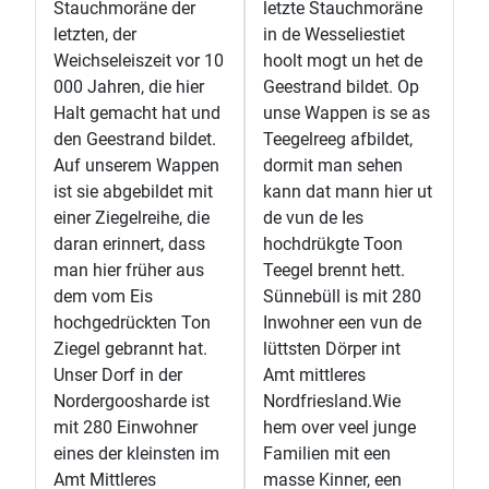
Stauchmoräne der
letzte Stauchmoräne
letzten, der
in de Wesseliestiet
Weichseleiszeit vor 10
hoolt mogt un het de
000 Jahren, die hier
Geestrand bildet. Op
Halt gemacht hat und
unse Wappen is se as
den Geestrand bildet.
Teegelreeg afbildet,
Auf unserem Wappen
dormit man sehen
ist sie abgebildet mit
kann dat mann hier ut
einer Ziegelreihe, die
de vun de Ies
daran erinnert, dass
hochdrükgte Toon
man hier früher aus
Teegel brennt hett.
dem vom Eis
Sünnebüll is mit 280
hochgedrückten Ton
Inwohner een vun de
Ziegel gebrannt hat.
lüttsten Dörper int
Unser Dorf in der
Amt mittleres
Nordergoosharde ist
Nordfriesland.Wie
mit 280 Einwohner
hem over veel junge
eines der kleinsten im
Familien mit een
Amt Mittleres
masse Kinner, een